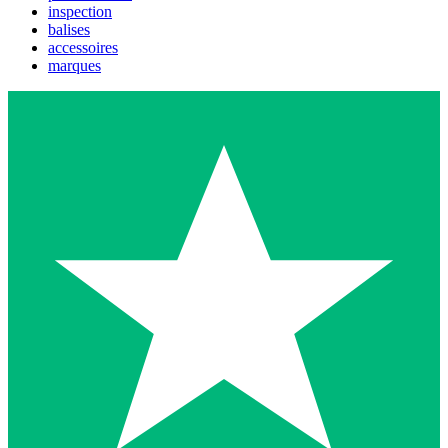
inspection
balises
accessoires
marques