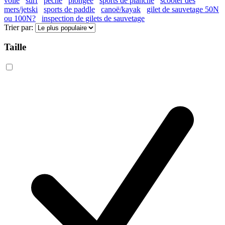
voile
surf
pêche
plongée
sports de planche
scooter des
mers/jetski
sports de paddle
canoë/kayak
gilet de sauvetage 50N
ou 100N?
inspection de gilets de sauvetage
Trier par:
Taille