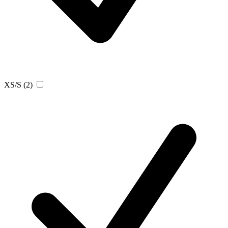
XS/S
(2)