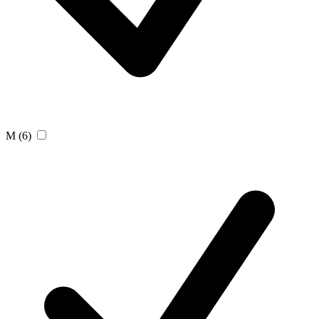
M
(6)