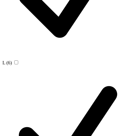
L
(6)