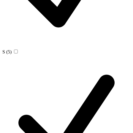
S
(5)