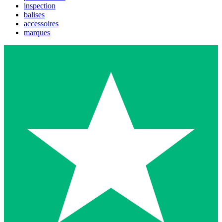
inspection
balises
accessoires
marques