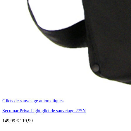
Gilets de sauvetage automatiques
Secumar Priva Light gilet de sauvetage 275N
149,99
€
119,99