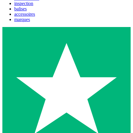
inspection
balises
accessoires
marques