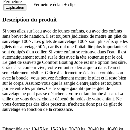
Fermeture
Fermeture éclair + clips
Explication
Description du produit
Si vous allez sur l'eau avec de jeunes enfants, ou avec des enfants
sans brevet de natation, il est toujours judicieux de mettre un gilet de
sauvetage 100N. Les gilets de sauvetage 100N sont plus sûrs que les
gilets de sauvetage 50N, car ils ont une flottabilité plus importante et
sont équipés d'un collier. Si votre enfant se retrouve dans l'eau, il est
automatiquement tourné sur le dos avec la tête soutenue par le col.
Le gilet de sauvetage Comfort Boating Jobe est une option très sûre.
Grâce à sa couleur vive, votre enfant se démarquera dans l'eau et
sera clairement visible. Grâce à la fermeture éclair en combinaison
avec la boucle, vous pouvez facilement mettre le gilet et il reste bien
sur le corps. Assurez-vous que la sangle d'entrejambe est toujours
portée entre les jambes. Cette sangle garantit que le gilet de
sauvetage ne peut pas se détacher si votre enfant tombe à l'eau. La
taille que vous devez choisir dépend du poids de votre enfant. Ne
vous écartez pas des kilos prescrits, n'achetez donc pas de gilet de
sauvetage en fonction de la croissance.
Disponible en : 10-15 kg, 15-20 kg, 20-30 kg, 30-40 kg, 40-60 kg.