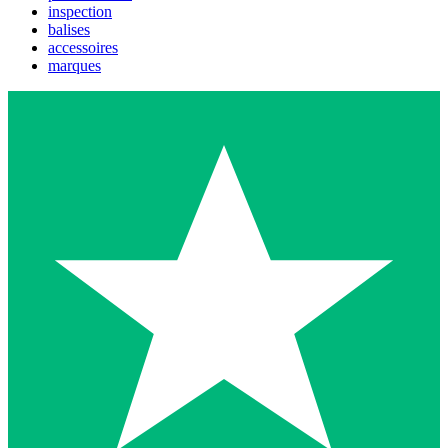
inspection
balises
accessoires
marques