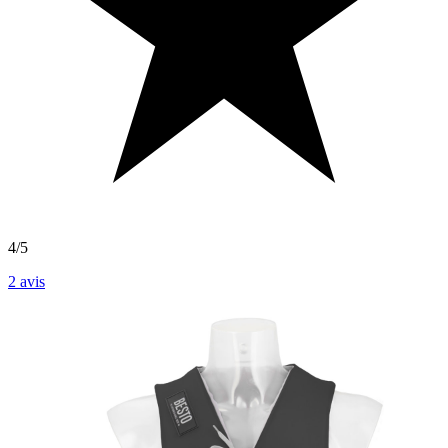
4/5
2
avis