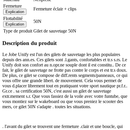
Fermeture
Fermeture éclair + clips
Explication
Flottabilité
50N
Explication
Type de produit
Gilet de sauvetage 50N
Description du produit
Le Jobe Unify est l'un des gilets de sauvetage les plus populaires
depuis des ann.es. Ces gilets sont .l.gants, confortables et tr.s s.rs. Le
Unify doit son confort au n.opr.ne souple dont il est constitu.. De ce
fait, le gilet de sauvetage ne frotte pas contre le corps et est tr.s doux.
De plus, ce gilet se compose de diff.rents segments/panneaux, ce qui
vous offre une grande libert. de mouvement. Cela vous permet de
vous d.placer librement tout en pratiquant votre sport nautique pr.f.r..
Gr.ce . sa certification 50N, c'est aussi un gilet de sauvetage
extr.mement s.r. Que vous fassiez de la voile avec votre funtube, que
vous montiez sur le wakeboard ou que vous preniez le scooter des
mers, ce gilet 50N s'adapte . toutes les situations.
. l'avant du gilet se trouvent une fermeture .clair et une boucle, qui