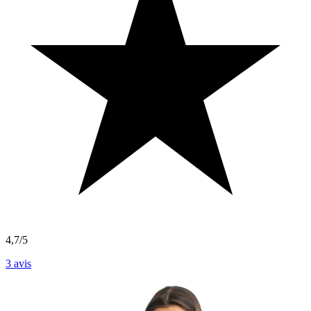
4,7/5
3
avis