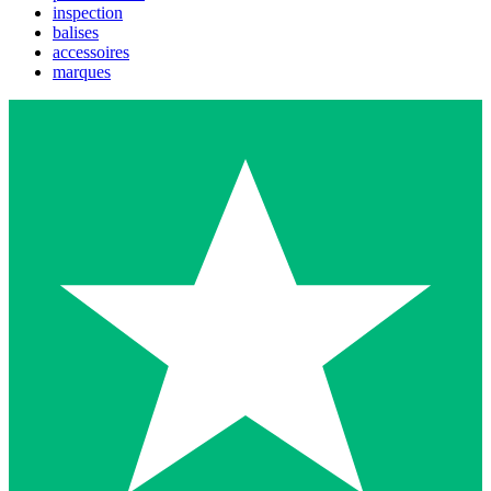
inspection
balises
accessoires
marques