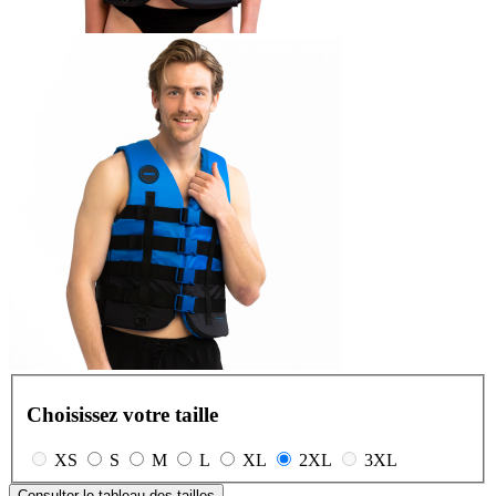
Choisissez votre taille
XS
S
M
L
XL
2XL
3XL
Consulter le tableau des tailles