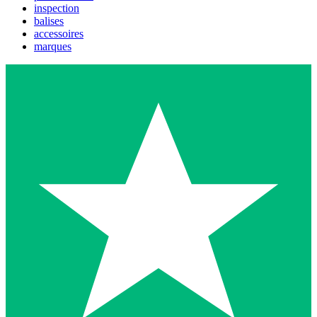
inspection
balises
accessoires
marques