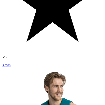
5/5
3
avis