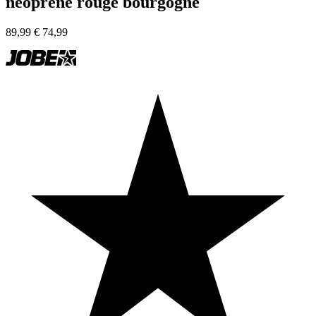
néoprène rouge bourgogne
89,99
€
74,99