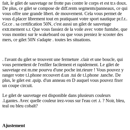
fait, le gilet de sauvetage ne frotte pas contre le corps et est tr.s doux.
De plus, ce gilet se compose de diff.rents segments/panneaux, ce qui
vous offre une grande libert. de mouvement. Cela vous permet de
vous d.placer librement tout en pratiquant votre sport nautique pr.f.r..
Gr.ce . sa certification 50N, c'est aussi un gilet de sauvetage
extr.mement s.r. Que vous fassiez de la voile avec votre funtube, que
vous montiez sur le wakeboard ou que vous preniez le scooter des
mers, ce gilet 50N s'adapte . toutes les situations.
. l'avant du gilet se trouvent une fermeture .clair et une boucle, qui
vous permettent de l'enfiler facilement et rapidement. Le gilet de
sauvetage est m.me pourvu d'une poche int.rieure ! Vous pouvez y
ranger votre t.l.phone recouvert d.un .tui de t.l.phone .tanche. De
plus, le gilet est .quip. d'un anneau en D auquel vous pouvez fixer
un coupe circuit.
Le gilet de sauvetage est disponible dans plusieurs couleurs
.l.gantes. Avec quelle couleur irez-vous sur l'eau cet .t. ? Noir, bleu,
teal ou bleu cobalt?
Ajustement