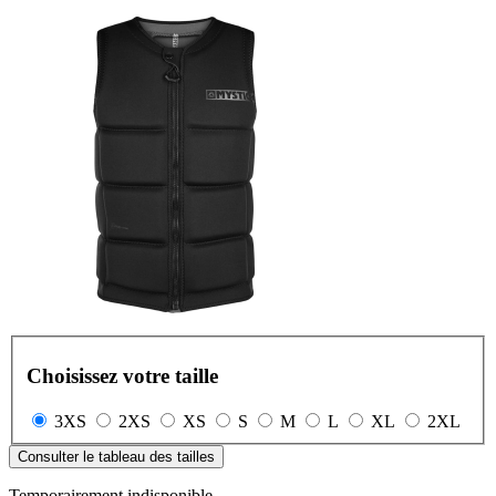
Choisissez votre taille
3XS
2XS
XS
S
M
L
XL
2XL
Consulter le tableau des tailles
Temporairement indisponible